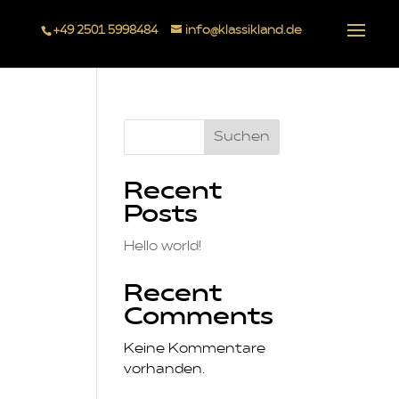
+49 2501 5998484
info@klassikland.de
Suchen
Recent
Posts
Hello world!
Recent
Comments
Keine Kommentare
vorhanden.